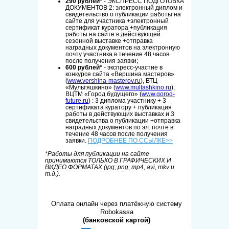
290 рублей*
- ЭКСПРЕСС ПОДГОТОВКА
ДОКУМЕНТОВ 2: электронный диплом и
свидетельство о публикации работы на
сайте для участника +электронный
сертификат куратора +публикация
работы на сайте в действующей
сезонной выставке +отправка
наградных документов на электронную
почту участника в течение 48 часов
после получения заявки;
600 рублей*
- экспресс-участие в
конкур
се
сайта «Вершина мастеров»
(
www.vershina-masterov.ru
), ВТЦ
«Мультяшкино» (
www.multashkino.ru
)
,
ВЦТМ «Город будущего»
(
www.gorod-
future.ru
) :
3 диплома
участнику + 3
сертификата куратору + публикация
работы в действующих выставках и 3
свидетельства о публикации +отправка
наградных документов по эл. почте в
течение 48 часов после получения
заявки.
ПОДРОБНЕЕ ПО ССЫЛКЕ>>
*Работы для публикации на сайте
принимаются ТОЛЬКО В ГРАФИЧЕСКИХ И
ВИДЕО ФОРМАТАХ (jpg, png, mp4, avi, mkv и
т.д.).
Оплата онлайн через платёжную систему
Robokassa
(банковской картой)