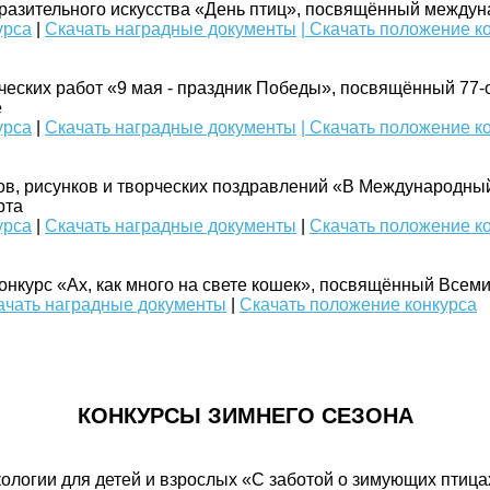
разительного искусства «День птиц», посвящённый междун
урса
|
Скачать наградные документы
| Скачать положение к
еских работ «9 мая - праздник Победы», посвящённый 77
​
урса
|
Скачать наградные документы
| Скачать положение к
в, рисунков и творческих поздравлений «В Международный
та​
урса
|
Скачать наградные документы
|
Скачать положение к
нкурс «Ах, как много на свете кошек», посвящённый Всем
ачать наградные документы
|
Скачать положение конкурса
КОНКУРСЫ ЗИМНЕГО СЕЗОНА
ологии для детей и взрослых «С заботой о зимующих птица