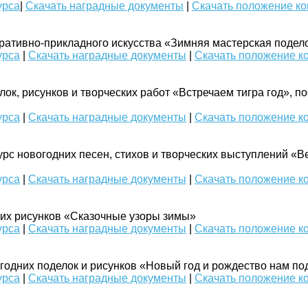
урса
|
Скачать наградные документы
|
Скачать положение ко
ративно-прикладного искусства «Зимняя мастерская подел
урса
|
Скачать наградные документы
|
Скачать положение к
ок, рисунков и творческих работ «Встречаем тигра год», 
урса
|
Скачать наградные документы
|
Скачать положение к
рс новогодних песен, стихов и творческих выступлений «В
урса
|
Скачать наградные документы
|
Скачать положение к
их рисунков «Сказочные узоры зимы»
урса
|
Скачать наградные документы
|
Скачать положение к
одних поделок и рисунков «Новый год и рождество нам п
урса
|
Скачать наградные документы
|
Скачать положение к