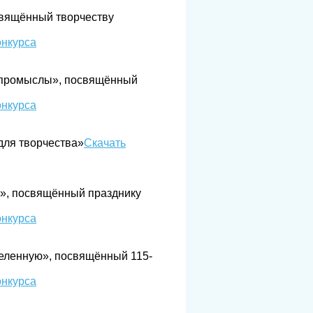
свящённый творчеству
онкурса
е промыслы», посвящённый
онкурса
я творчества»​​​
Скачать
е», посвящённый празднику
онкурса
селенную», посвящённый 115-
онкурса