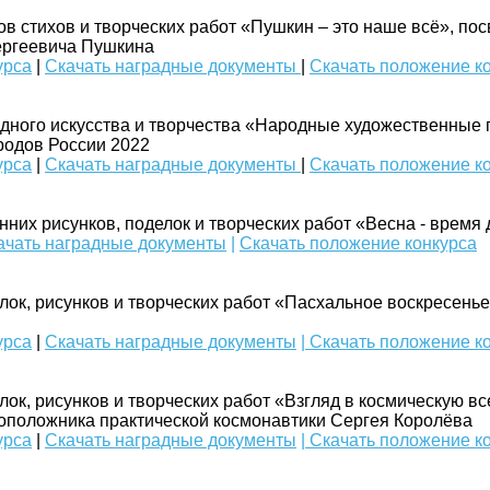
в стихов и творческих работ «Пушкин – это наше всё», по
ергеевича Пушкина
урса
|
Скачать наградные документы
|
Скачать положение к
дного искусства и творчества «Народные художественны
одов России 2022​​​
урса
|
Скачать наградные документы
|
Скачать положение к
их рисунков, поделок и творческих работ «Весна - время дл
ачать наградные документы
|
Скачать положение конкурса
ок, рисунков и творческих работ «Пасхальное воскресень
урса
|
Скачать наградные документы
| Скачать положение к
ок, рисунков и творческих работ «Взгляд в космическую в
оположника практической космонавтики Сергея Королёва
урса
|
Скачать наградные документы
| Скачать положение к