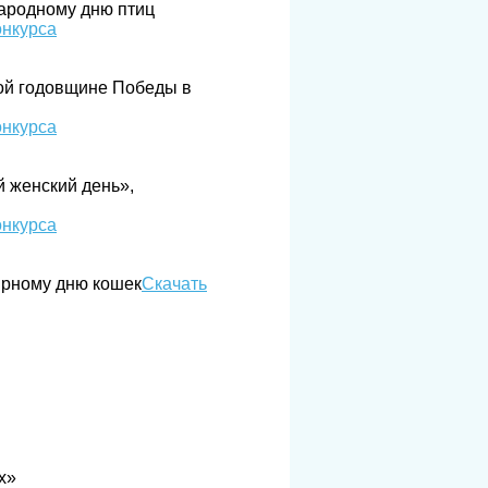
ародному дню птиц
онкурса
-ой годовщине Победы в
онкурса
 женский день»,
онкурса
ирному дню кошек
​Скачать
х»