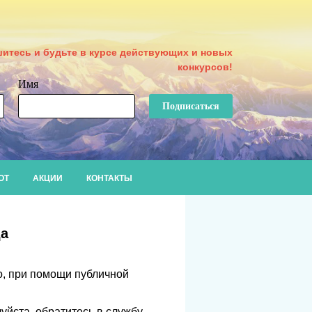
итесь и будьте в курсе действующих и новых
конкурсов!
Имя
Подписаться
ОТ
АКЦИИ
КОНТАКТЫ
да
о, при помощи публичной
уйста, обратитесь в службу