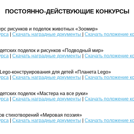
ПОСТОЯННО-ДЕЙСТВУЮЩИЕ КОНКУРСЫ
урс рисунков и поделок животных «Зоомир»
урса
|
Скачать наградные документы
|
Скачать положение к
 детских поделок и рисунков «Подводный мир»
урса
|
Скачать наградные документы
|
Скачать положение к
 Lego-конструирования для детей «Планета Lego»
урса
|
Скачать наградные документы
|
Скачать положение к
детских поделок «Мастера на все руки»
урса
|
Скачать наградные документы
|
Скачать положение к
ов стихотворений «Мировая поэзия»
урса
|
Скачать наградные документы
|
Скачать положение к