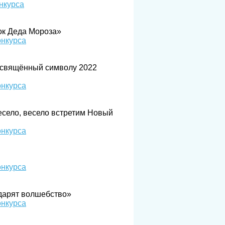
нкурса
ок Деда Мороза»
онкурса
посвящённый символу 2022
онкурса
есело, весело встретим Новый
онкурса
онкурса
одарят волшебство»
онкурса