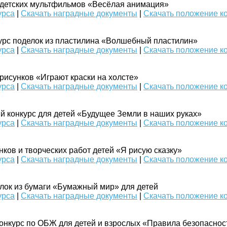
 детских мультфильмов «Весёлая анимация»
урса
|
Скачать наградные документы
|
Скачать положение к
урс поделок из пластилина «Волшебный пластилин»
урса
|
Скачать наградные документы
|
Скачать положение к
рисунков «Играют краски на холсте»
урса
|
Скачать наградные документы
|
Скачать положение к
 конкурс для детей «Будущее Земли в наших руках»
урса
|
Скачать наградные документы
|
Скачать положение к
ков и творческих работ детей «Я рисую сказку»
урса
|
Скачать наградные документы
|
Скачать положение к
лок из бумаги «Бумажный мир» для детей
урса
|
Скачать наградные документы
|
Скачать положение к
онкурс по ОБЖ для детей и взрослых «Правила безопаснос